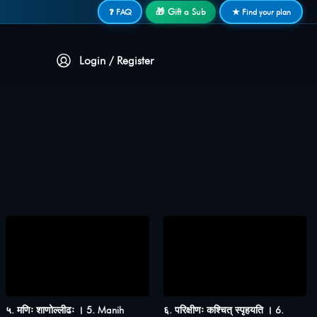
🎁 Gift a Sub
❓ FAQ
★ Find your plan
Login / Register
५. मणिः शाणोल्लीढः । 5. Manih
६. परिक्षीणः कश्चित् स्पृहयति । 6.