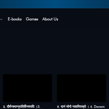
Secure login • No password needed
E-books
Games
About Us
३. दौर्मन्त्र्यान्नृपतिर्विनश्यति ।3.
४. दानं भोगो नाशस्तिस्रो । 4. Danam