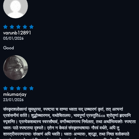
varunb12891
05/01/2026
Good
mkumarjay
23/01/2026
संस्कृतश्लोकानां सुमधुरया, स्पष्टया च वाण्या भवता यद् उच्चारणं कृतं, तत् अत्यन्तं
प्रशंसनीयं वर्तते। शुद्धोच्चारणम्, यथोचितलयः, भावपूर्णा प्रस्तुतिśca श्रोतॄणां हृदयानि
स्पृशन्ति। प्रत्येकशब्दस्य स्वरसौष्ठवं, वर्णोच्चारणस्य निर्मलता, तथा अर्थाभिव्यक्तेः स्पष्टता
भवतः पाठे स्पष्टतया दृश्यते। एतेन न केवलं संस्कृतभाषायाः गौरवं वर्धते, अपि तु
शास्त्रीयपरम्परायाः संरक्षणं अपि भवति। भवतः अभ्यासः, श्रद्धा, तथा निष्ठा श्लोकपाठे