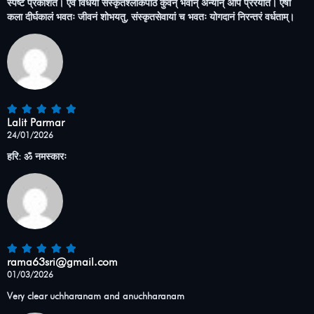
स्पष्टं प्रकाशते। एवं विधया संस्कृतश्लोकपाठं कुर्वन् भवान् अन्यान् अपि प्रेरयति। एषा
कला दीर्घकालं भवतः जीवनं शोभयतु, संस्कृतसेवायां च भवतः योगदानं निरन्तरं वर्धताम्।
Lalit Parmar
24/01/2026
हरि: ॐ नमस्कारः
rama63sri@gmail.com
01/03/2026
Very clear uchharanam and anuchharanam