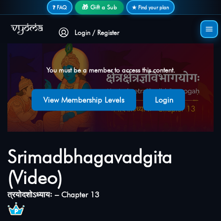
Secure login • No password needed
🎁 Gift a Sub
❓ FAQ
★ Find your plan
Login / Register
You must be a member to access this content.
View Membership Levels
Login
Srimadbhagavadgita
(Video)
त्रयोदशोऽध्यायः – Chapter 13