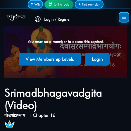
Secure login • No password needed
🎁 Gift a Sub
❓ FAQ
★ Find your plan
Login / Register
You must be a member to access this content.
View Membership Levels
Login
Srimadbhagavadgita
(Video)
षोडशोऽध्यायः । Chapter 16