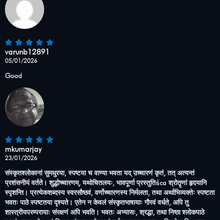
varunb12891
05/01/2026
Good
mkumarjay
23/01/2026
संस्कृतश्लोकानां सुमधुरया, स्पष्टया च वाण्या भवता यद् उच्चारणं कृतं, तत् अत्यन्तं
प्रशंसनीयं वर्तते। शुद्धोच्चारणम्, यथोचितलयः, भावपूर्णा प्रस्तुतिśca श्रोतॄणां हृदयानि
स्पृशन्ति। प्रत्येकशब्दस्य स्वरसौष्ठवं, वर्णोच्चारणस्य निर्मलता, तथा अर्थाभिव्यक्तेः स्पष्टता
भवतः पाठे स्पष्टतया दृश्यते। एतेन न केवलं संस्कृतभाषायाः गौरवं वर्धते, अपि तु
शास्त्रीयपरम्परायाः संरक्षणं अपि भवति। भवतः अभ्यासः, श्रद्धा, तथा निष्ठा श्लोकपाठे