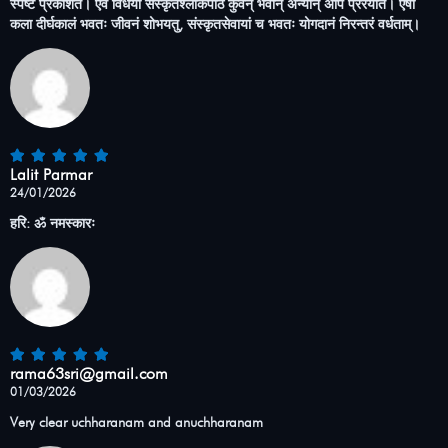
स्पष्टं प्रकाशते। एवं विधया संस्कृतश्लोकपाठं कुर्वन् भवान् अन्यान् अपि प्रेरयति। एषा
कला दीर्घकालं भवतः जीवनं शोभयतु, संस्कृतसेवायां च भवतः योगदानं निरन्तरं वर्धताम्।
Lalit Parmar
24/01/2026
हरि: ॐ नमस्कारः
rama63sri@gmail.com
01/03/2026
Very clear uchharanam and anuchharanam