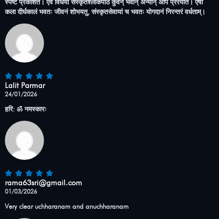
स्पष्टं प्रकाशते। एवं विधया संस्कृतश्लोकपाठं कुर्वन् भवान् अन्यान् अपि प्रेरयति। एषा
कला दीर्घकालं भवतः जीवनं शोभयतु, संस्कृतसेवायां च भवतः योगदानं निरन्तरं वर्धताम्।
Lalit Parmar
24/01/2026
हरि: ॐ नमस्कारः
rama63sri@gmail.com
01/03/2026
Very clear uchharanam and anuchharanam