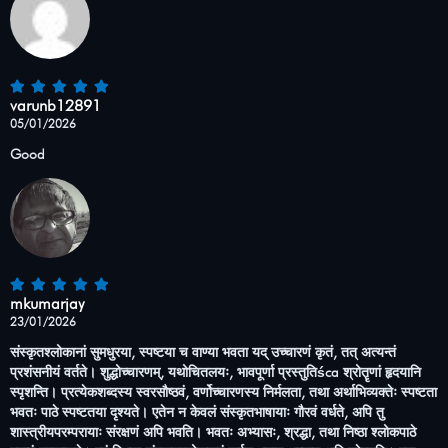
varunb12891
05/01/2026
Good
mkumarjay
23/01/2026
संस्कृतश्लोकानां सुमधुरया, स्पष्टया च वाण्या भवता यद् उच्चारणं कृतं, तत् अत्यन्तं
प्रशंसनीयं वर्तते। शुद्धोच्चारणम्, यथोचितलयः, भावपूर्णा प्रस्तुतिśca श्रोतॄणां हृदयानि
स्पृशन्ति। प्रत्येकशब्दस्य स्वरसौष्ठवं, वर्णोच्चारणस्य निर्मलता, तथा अर्थाभिव्यक्तेः स्पष्टता
भवतः पाठे स्पष्टतया दृश्यते। एतेन न केवलं संस्कृतभाषायाः गौरवं वर्धते, अपि तु
शास्त्रीयपरम्परायाः संरक्षणं अपि भवति। भवतः अभ्यासः, श्रद्धा, तथा निष्ठा श्लोकपाठे