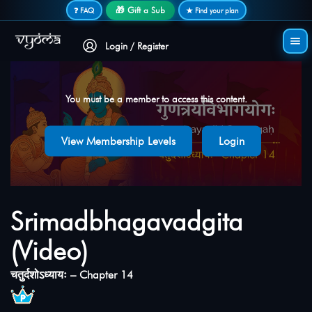
Secure login • No password needed
🎁 Gift a Sub
❓ FAQ
★ Find your plan
Login / Register
You must be a member to access this content.
View Membership Levels
Login
Srimadbhagavadgita
(Video)
चतुुर्दशोऽध्यायः – Chapter 14