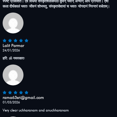
स्पष्टं प्रकाशते। एवं विधया संस्कृतश्लोकपाठं कुर्वन् भवान् अन्यान् अपि प्रेरयति। एषा
कला दीर्घकालं भवतः जीवनं शोभयतु, संस्कृतसेवायां च भवतः योगदानं निरन्तरं वर्धताम्।
Lalit Parmar
24/01/2026
हरि: ॐ नमस्कारः
rama63sri@gmail.com
01/03/2026
Very clear uchharanam and anuchharanam