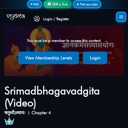
Secure login • No password needed
🎁 Gift a Sub
❓ FAQ
★ Find your plan
Login / Register
You must be a member to access this content.
View Membership Levels
Login
Srimadbhagavadgita
(Video)
चतुर्थोऽध्यायः । Chapter 4