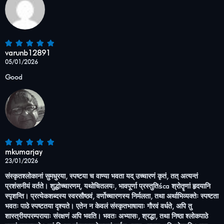
varunb12891
05/01/2026
Good
mkumarjay
23/01/2026
संस्कृतश्लोकानां सुमधुरया, स्पष्टया च वाण्या भवता यद् उच्चारणं कृतं, तत् अत्यन्तं
प्रशंसनीयं वर्तते। शुद्धोच्चारणम्, यथोचितलयः, भावपूर्णा प्रस्तुतिśca श्रोतॄणां हृदयानि
स्पृशन्ति। प्रत्येकशब्दस्य स्वरसौष्ठवं, वर्णोच्चारणस्य निर्मलता, तथा अर्थाभिव्यक्तेः स्पष्टता
भवतः पाठे स्पष्टतया दृश्यते। एतेन न केवलं संस्कृतभाषायाः गौरवं वर्धते, अपि तु
शास्त्रीयपरम्परायाः संरक्षणं अपि भवति। भवतः अभ्यासः, श्रद्धा, तथा निष्ठा श्लोकपाठे